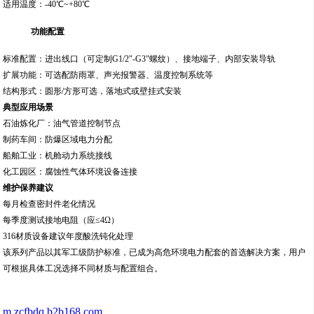
304不锈钢
：基础防腐型，适用于一般腐蚀环境
316不锈钢
：添加钼元素，耐酸碱腐蚀能力更强，适合海洋、化工等极端环境
壳体厚度通常≥3mm，通过焊接成型工艺确保结构密封性
防爆技术参数
防爆标志：ExdbIICT6（兼具隔爆与增安双重保护）
额定电压：380V（支持220V/380V双电压配置）
防护等级：IP66（完全防尘+强力喷水防护）
适用温度：-40℃~+80℃
功能配置
标准配置：进出线口（可定制G1/2"-G3"螺纹）、接地端子、内部安装导轨
扩展功能：可选配防雨罩、声光报警器、温度控制系统等
结构形式：圆形/方形可选，落地式或壁挂式安装
典型应用场景
石油炼化厂：油气管道控制节点
制药车间：防爆区域电力分配
船舶工业：机舱动力系统接线
化工园区：腐蚀性气体环境设备连接