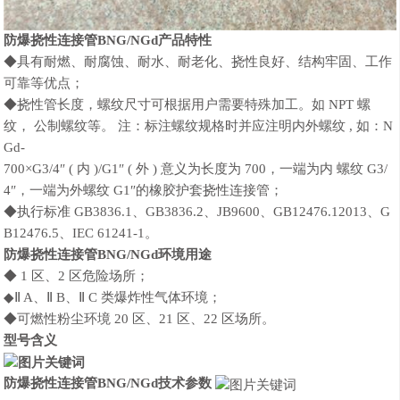
防爆挠性连接管BNG/NGd产品特性
◆具有耐燃、耐腐蚀、耐水、耐老化、挠性良好、结构牢固、工作
可靠等优点；
◆挠性管长度，螺纹尺寸可根据用户需要特殊加工。如 NPT 螺
纹， 公制螺纹等。 注：标注螺纹规格时并应注明内外螺纹 , 如：N
Gd-
700×G3/4″ ( 内 )/G1″ ( 外 ) 意义为长度为 700，一端为内 螺纹 G3/
4″，一端为外螺纹 G1″的橡胶护套挠性连接管；
◆执行标准 GB3836.1、GB3836.2、JB9600、GB12476.12013、G
B12476.5、IEC 61241-1。
防爆挠性连接管BNG/NGd环境用途
◆ 1 区、2 区危险场所；
◆Ⅱ A、Ⅱ B、Ⅱ C 类爆炸性气体环境；
◆可燃性粉尘环境 20 区、21 区、22 区场所。
型号含义
防爆挠性连接管BNG/NGd技术参数