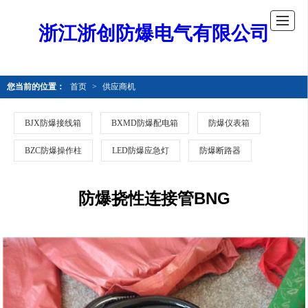
浙江浙创防爆电气有限公司
您当前的位置：
首页
>
供应商机
BJX防爆接线箱
BXMD防爆配电箱
防爆仪表箱
BZC防爆操作柱
LED防爆应急灯
防爆断路器
防爆挠性连接管BNG