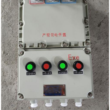
1进8出防爆动力检修电源插座箱 ExdbebIIBT4Gb
是发往新疆的一批防爆检修电源插座箱，内装正泰元件，防爆手柄，防爆指示灯
采用铝合金壳体，下进下出壁挂式设计
防爆标志ExdbebIIBT4Gb/ExtbIIICT80℃
防护等级IP66
防腐等级WF1
总电流160A塑壳，分开63A*2+32*2+16A*4