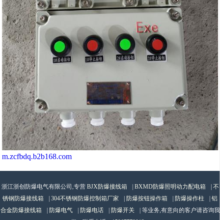
m.zcfbdq.b2b168.com
浙江浙创防爆电气有限公司,专营
BJX防爆接线箱
|
BXMD防爆照明动力配电箱
|
不
锈钢防爆接线箱
|
304不锈钢防爆控制箱厂家
|
防爆按钮操作箱
|
防爆操作柱
|
铝
合金防爆接线箱
|
防爆电气
|
防爆电话
|
防爆开关
| 等业务,有意向的客户请咨询我