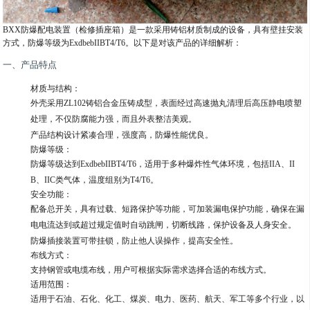
BXX防爆配电装置（检修插座箱）是一款采用铸铝材质制成的设备，具有壁挂安装
方式，防爆等级为ExdbebIIBT4/T6。以下是对该产品的详细解析：
一、产品特点
材质与结构
：
外壳采用ZL102铸铝合金压铸成型，表面经过高速抛丸清理后高压静电喷塑
处理，不仅防腐能力强，而且外表整洁美观。
产品结构设计紧凑合理，强度高，防爆性能优良。
防爆等级
：
防爆等级达到ExdbebIIBT4/T6，适用于多种爆炸性气体环境，包括IIA、II
B、IIC类气体，温度组别为T4/T6。
安全功能
：
配备总开关，具有过载、短路保护等功能，可加装漏电保护功能，确保在漏
电电流达到或超过规定值时自动跳闸，切断线路，保护设备及人身安全。
防爆插接装置可带挂锁，防止他人误操作，提高安全性。
布线方式
：
支持钢管或电缆布线，用户可根据实际需求选择合适的布线方式。
适用范围
：
适用于石油、石化、化工、煤炭、电力、医药、航天、军工等多个行业，以