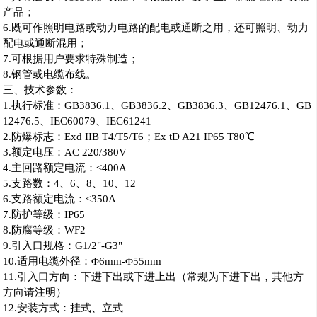
产品；
6.既可作照明电路或动力电路的配电或通断之用，还可照明、动力
配电或通断混用；
7.可根据用户要求特殊制造；
8.钢管或电缆布线。
三、技术参数：
1.执行标准：GB3836.1、GB3836.2、GB3836.3、GB12476.1、GB
12476.5、IEC60079、IEC61241
2.防爆标志：Exd IIB T4/T5/T6；Ex tD A21 IP65 T80℃
3.额定电压：AC 220/380V
4.主回路额定电流：≤400A
5.支路数：4、6、8、10、12
6.支路额定电流：≤350A
7.防护等级：IP65
8.防腐等级：WF2
9.引入口规格：G1/2"-G3"
10.适用电缆外径：Φ6mm-Φ55mm
11.引入口方向：下进下出或下进上出（常规为下进下出，其他方
方向请注明）
12.安装方式：挂式、立式