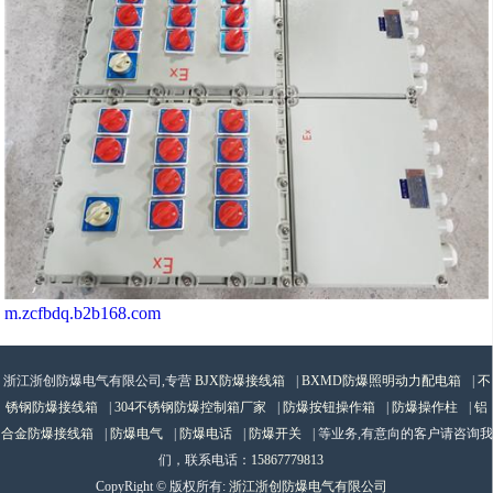
m.zcfbdq.b2b168.com
浙江浙创防爆电气有限公司,专营
BJX防爆接线箱
|
BXMD防爆照明动力配电箱
|
不
锈钢防爆接线箱
|
304不锈钢防爆控制箱厂家
|
防爆按钮操作箱
|
防爆操作柱
|
铝
合金防爆接线箱
|
防爆电气
|
防爆电话
|
防爆开关
| 等业务,有意向的客户请咨询我
们，联系电话：
15867779813
CopyRight © 版权所有:
浙江浙创防爆电气有限公司