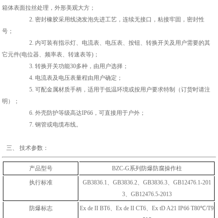
箱体表面拉丝处理
，
外形
美观大方；
2. 密封橡胶采用线浇发泡先进工艺，连续无接口，粘接牢固，密封性
号；
2. 内可装有指示灯、电流表、电压表、按钮、转换开关及用户需要的其
它元件(电位器、频率表、转速表等)；
3. 转换开关功能30多种，由用户选择；
4. 电流表及电压表量程由用户确定；
5. 可
配金属材质手柄，适用于低温环境或
按用户要求特制
（
订货时请注
明
）
；
6. 外壳防护等级高达IP66，可直接用于户外；
7
. 钢管或电缆布线。
三、 技术参数：
产品型号
BZC-G系列防爆防腐操作柱
执行标准
GB3836.1、GB3836.2、GB3836.3、GB12476.1-201
3、GB12476.5-2013
防爆标志
Ex de II BT6、Ex de II CT6、Ex tD A21 IP66 T80℃/T9