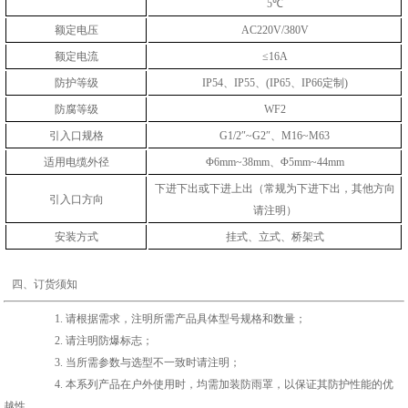
5℃
额定电压
AC220V/380V
额定电流
≤16A
防护等级
IP54、IP55、(IP65、IP66定制)
防腐等级
WF2
引入口规格
G1/2″~G2″、M16~M63
适用电缆外径
Φ6mm~38mm、Φ5mm~44mm
下进下出或下进上出（常规为下进下出，其他方向
引入口方向
请注明）
安装方式
挂式、立式、桥架式
四、订货须知
1. 请根据
需求
，注明所需产品具体型号规格和数量；
2. 请注明防爆标志；
3. 当所需参数与选型不一致时请注明；
4. 本系列产品在户外使用时，均需加装防雨罩，以保证其防护性能的优
越性。