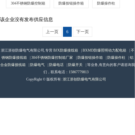
304不锈钢防爆控制箱
防爆按钮操作箱
防爆操作柱
该企业没有发布供应信息
上一页
6
下一页
浙江浙创防爆电气有限公司,专营
BJX防爆接线箱
|
BXMD防爆照明动力配电箱
|
不
锈钢防爆接线箱
|
304不锈钢防爆控制箱厂家
|
防爆按钮操作箱
|
防爆操作柱
|
铝
合金防爆接线箱
|
防爆电气
|
防爆电话
|
防爆开关
| 等业务,有意向的客户请咨询我
们，联系电话：
15867779813
CopyRight © 版权所有:
浙江浙创防爆电气有限公司