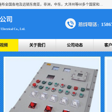
浙创防爆公司产品得到了 国内外广大用户的青眯，销售网络遍布全国各地及远销东南亚，非洲，中东，大洋州等60多个国家和地区，并初步建立起以中国大陆为总部的全球营销体系。 专业生产：防爆电气，BXMD系列防爆照明动力配电箱，BJX防爆接线箱，BKX防爆控制箱，防爆检修电源箱，防爆开关箱，不锈钢防爆箱，201/304/316不锈钢防爆配电箱系列， 防爆防腐系列，防爆防腐操作柱，防爆防腐控制箱 浙创防爆
公司
1586
Electrical Co., Ltd.
视频
关于我们
公司动态
客