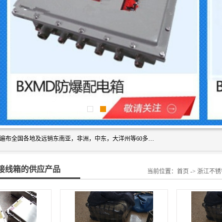
浙创防爆公司产品得到了 国内外广大用户的青眯，销售网络遍布全国各地及远销东南亚，非洲，中东，大洋州等60多个国家和地区，并初步建立起以中国大陆为总部的全球营销体系。 专业生产：防爆电气，BXMD系列防爆照明动力配电箱，BJX防爆接线箱，BKX防爆控制箱，防爆检修电源箱，防爆开关箱，不锈钢防爆箱，201/304/316不锈钢防爆配电箱系列， 防爆防腐系列，防爆防腐操作柱，防爆防腐控制箱 浙创防爆
接线箱的供应产品
当前位置：
首页
->
浙江不锈