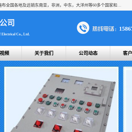
浙创防爆公司产品得到了 国内外广大用户的青眯，销售网络遍布全国各地及远销东南亚，非洲，中东，大洋州等60多个国家和地区，并初步建立起以中国大陆为总部的全球营销体系。 专业生产：防爆电气，BXMD系列防爆照明动力配电箱，BJX防爆接线箱，BKX防爆控制箱，防爆检修电源箱，防爆开关箱，不锈钢防爆箱，201/304/316不锈钢防爆配电箱系列， 防爆防腐系列，防爆防腐操作柱，防爆防腐控制箱 浙创防爆
公司
1586
Electrical Co., Ltd.
视频
关于我们
公司动态
客