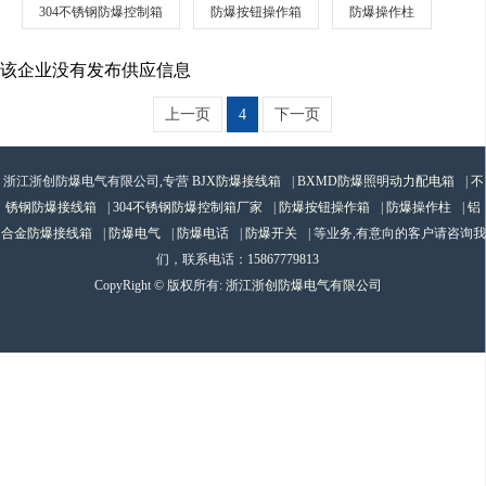
304不锈钢防爆控制箱
防爆按钮操作箱
防爆操作柱
该企业没有发布供应信息
上一页
4
下一页
浙江浙创防爆电气有限公司,专营
BJX防爆接线箱
|
BXMD防爆照明动力配电箱
|
不
锈钢防爆接线箱
|
304不锈钢防爆控制箱厂家
|
防爆按钮操作箱
|
防爆操作柱
|
铝
合金防爆接线箱
|
防爆电气
|
防爆电话
|
防爆开关
| 等业务,有意向的客户请咨询我
们，联系电话：
15867779813
CopyRight © 版权所有:
浙江浙创防爆电气有限公司