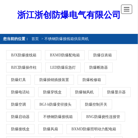
浙江浙创防爆电气有限公司
您当前的位置：
首页
> 不锈钢防爆接线箱供应商机
BJX防爆接线箱
BXMD防爆配电箱
防爆仪表箱
BZC防爆操作柱
LED防爆应急灯
防爆断路器
防爆灯具
防爆插销插接装置
防爆检修箱
防爆电话站
防爆穿线盒
防爆轴风机
防爆显示器
防爆空调
BGJ-b防爆变径接头
防爆控制开关
防爆启动器
不锈钢防爆接线箱
BNG防爆挠性连接管
防爆接线盒
防爆风扇
BXMD防爆照明动力配电箱